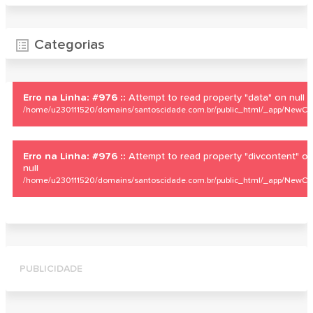
Categorias
Erro na Linha: #976 ::
Attempt to read property "data" on null
/home/u230111520/domains/santoscidade.com.br/public_html/_app/NewCity
Erro na Linha: #976 ::
Attempt to read property "divcontent" o
null
/home/u230111520/domains/santoscidade.com.br/public_html/_app/NewCity
PUBLICIDADE