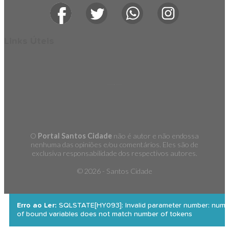
Links Úteis
O
Portal Santos Cidade
não é autor e não endossa
nenhuma das opiniões e/ou comentários. Eles são de
exclusiva responsabilidade dos respectivos autores.
©
2026 - Santos Cidade
Erro ao Ler:
SQLSTATE[HY093]: Invalid parameter number: numb
of bound variables does not match number of tokens