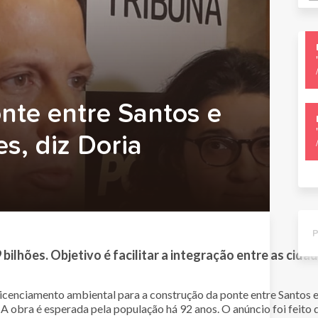
nte entre Santos e
s, diz Doria
ilhões. Objetivo é facilitar a integração entre as cida
cenciamento ambiental para a construção da ponte entre Santos e G
A obra é esperada pela população há 92 anos. O anúncio foi feito 