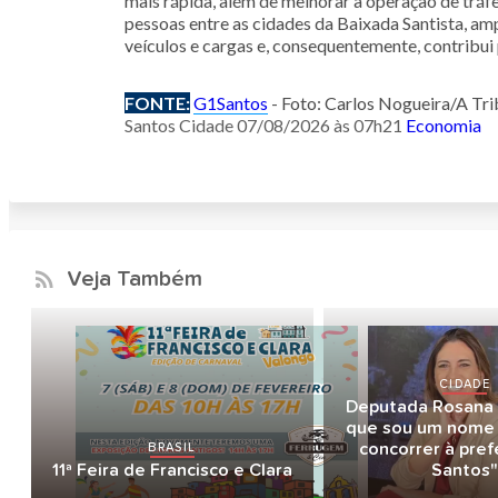
mais rápida, além de melhorar a operação de tráf
pessoas entre as cidades da Baixada Santista, amp
veículos e cargas e, consequentemente, contribui 
FONTE:
G1Santos
- Foto: Carlos Nogueira/A Tri
Santos Cidade
07/08/2026 às 07h21
Economia
Veja Também
CIDADE
Deputada Rosana V
que sou um nome 
BRASIL
concorrer à pref
11ª Feira de Francisco e Clara
Santos"