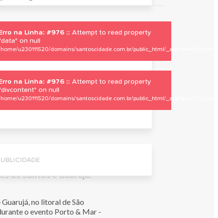
Erro na Linha: #976 ::
Attempt to read property
"data" on null
/home/u230111520/domains/santoscidade.com.br/public_html/_app/NewCityContro
Erro na Linha: #976 ::
Attempt to read property
"divcontent" on null
/home/u230111520/domains/santoscidade.com.br/public_html/_app/NewCityContro
PUBLICIDADE
des de Santos e Guarujá.
uarujá, no litoral de São
durante o evento Porto & Mar -