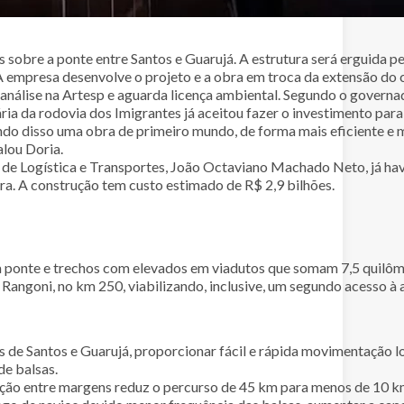
s sobre a ponte entre Santos e Guarujá. A estrutura será erguida p
A empresa desenvolve o projeto e a obra em troca da extensão do 
nálise na Artesp e aguarda licença ambiental. Segundo o governado
ria da rodovia dos Imigrantes já aceitou fazer o investimento par
ndo disso uma obra de primeiro mundo, de forma mais eficiente e m
alou Doria.
l de Logística e Transportes, João Octaviano Machado Neto, já ha
ra. A construção tem custo estimado de R$ 2,9 bilhões.
 ponte e trechos com elevados em viadutos que somam 7,5 quilôme
angoni, no km 250, viabilizando, inclusive, um segundo acesso à 
des de Santos e Guarujá, proporcionar fácil e rápida movimentação l
e balsas.
ação entre margens reduz o percurso de 45 km para menos de 10 km