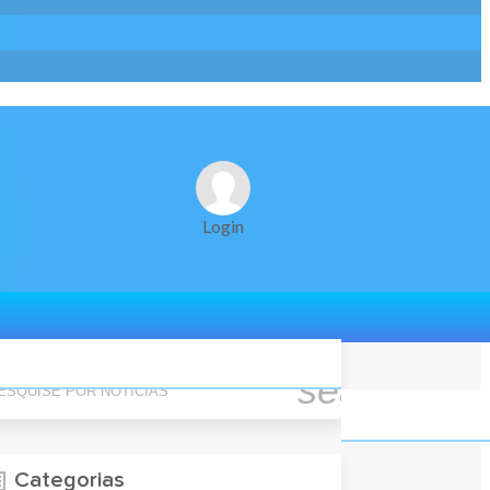
Login
quise Por Notícias
search
Categorias