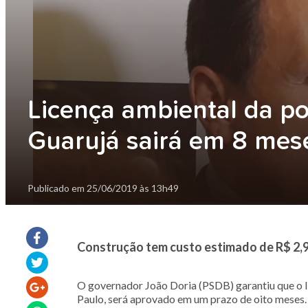
Licença ambiental da po
Guarujá sairá em 8 mese
Publicado em
25/06/2019 às 13h49
Construção tem custo estimado de R$ 2,9 b
O governador João Doria (PSDB) garantiu que o li
Paulo, será aprovado em um prazo de oito meses. 