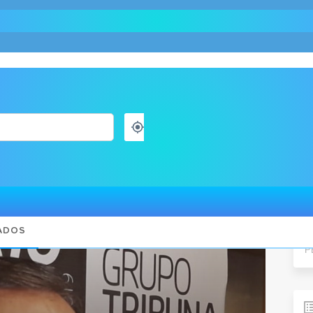
os e Guarujá sairá em 8 meses, diz Doria
Pes
ADOS