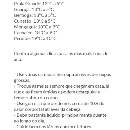
Praia Grande: 13ºC a 5ºC
Guarujá: 13ºC a 5ºC
Bertioga: 13ºC a 5ºC
Cubatão: 13ºC a 5ºC
Mongaguá: 18ºC a 9ºC
Itanhaém: 18ºC a 9ºC
Peruíbe: 19ºC a 10ºC
Confira algumas dicas para os dias mais frios do
ano:
- Use várias camadas de roupa ao invés de roupas
grossas.
- Troque as meias sempre que chegar em casa, já
que elas ficam úmidas e podem desregular a
temperatura do corpo.
- Use gorro, já que perdemos cerca de 40% do
calor corportal através da cabeça.
- Beba bastante líquido, principalmente quente,
ao longo do dia.
- Cuide bem dos lábios com protetores