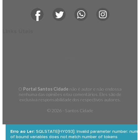
Links Úteis
O
Portal Santos Cidade
não é autor e não endossa
nenhuma das opiniões e/ou comentários. Eles são de
exclusiva responsabilidade dos respectivos autores.
©
2026 - Santos Cidade
Erro ao Ler:
SQLSTATE[HY093]: Invalid parameter number: numb
of bound variables does not match number of tokens