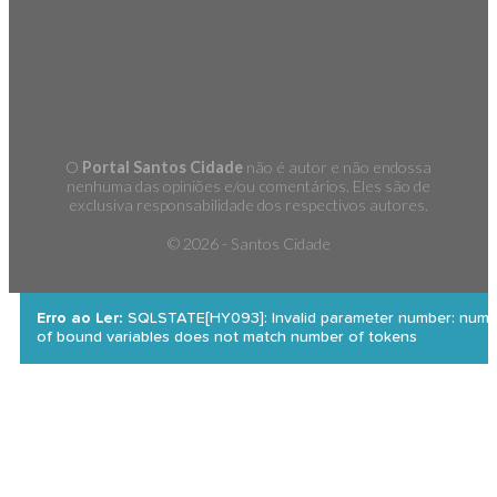
O
Portal Santos Cidade
não é autor e não endossa
nenhuma das opiniões e/ou comentários. Eles são de
exclusiva responsabilidade dos respectivos autores.
©
2026 - Santos Cidade
Erro ao Ler:
SQLSTATE[HY093]: Invalid parameter number: numb
of bound variables does not match number of tokens