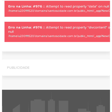
Erro na Linha: #976 ::
Attempt to read property "data" on null
/home/u230111520/domains/santoscidade.com.br/public_html/_app/NewCity
Erro na Linha: #976 ::
Attempt to read property "divcontent" o
null
/home/u230111520/domains/santoscidade.com.br/public_html/_app/NewCity
PUBLICIDADE
Faça Sua Empresa Aparecer No