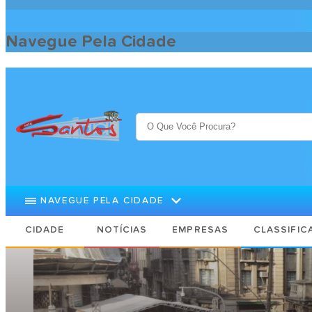
Navegue Pela Cidade
Santos Cidade
Notícias
72 mil pessoas agitam o Centro durant
NAVEGUE PELA CIDADE
CIDADE
NOTÍCIAS
EMPRESAS
CLASSIFIC