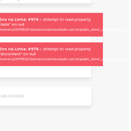
Erro na Linha: #976 ::
Attempt to read property
"data" on null
/home/u230111520/domains/santoscidade.com.br/public_html/_app/NewCityContro
Erro na Linha: #976 ::
Attempt to read property
"divcontent" on null
/home/u230111520/domains/santoscidade.com.br/public_html/_app/NewCityContro
PUBLICIDADE