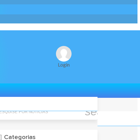
Login
quise Por Notícias
search
Categorias