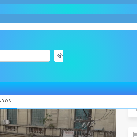
e o 5º Festival Santos Café
Pes
ADOS