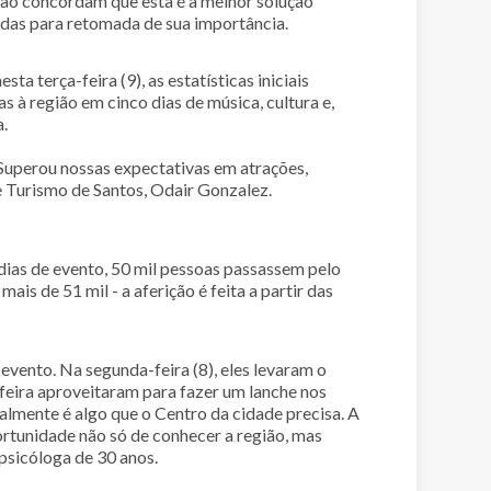
ção concordam que esta é a melhor solução
didas para retomada de sua importância.
a terça-feira (9), as estatísticas iniciais
 à região em cinco dias de música, cultura e,
.
. Superou nossas expectativas em atrações,
de Turismo de Santos, Odair Gonzalez.
 dias de evento, 50 mil pessoas passassem pelo
is de 51 mil - a aferição é feita a partir das
evento. Na segunda-feira (8), eles levaram o
a-feira aproveitaram para fazer um lanche nos
almente é algo que o Centro da cidade precisa. A
rtunidade não só de conhecer a região, mas
psicóloga de 30 anos.