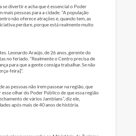
a se divertir e acha que é essencial o Poder
m mais pessoas para a cidade. “A população
entro não oferece atrações e, quando tem, as
ciativa perdure, porque está realmente muito
s. Leonardo Araújo, de 26 anos, gerente do
tas no feriado. “Realmente o Centro precisa de
ça para que a gente consiga trabalhar. Se não
rça-feira]”.
 de as pessoas não irem passear na região, que
r esse olhar do Poder Público de que essa região
fechamento de vários Jamblans”, diz ele,
dades após mais de 40 anos de história.