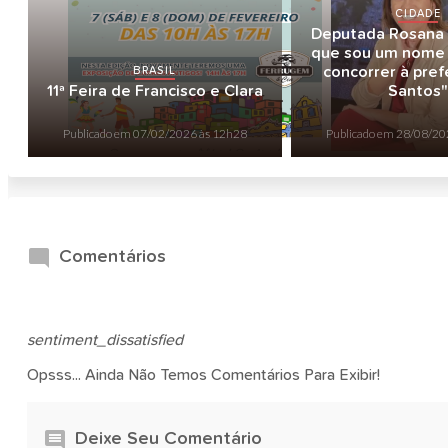
CIDADE
Deputada Rosana V
que sou um nome 
BRASIL
concorrer à pref
11ª Feira de Francisco e Clara
Santos"
Publicado em
07/02/2026 às 12h28
Publicado em
28/08/20
Comentários
sentiment_dissatisfied
Opsss... Ainda Não Temos Comentários Para Exibir!
Deixe Seu Comentário