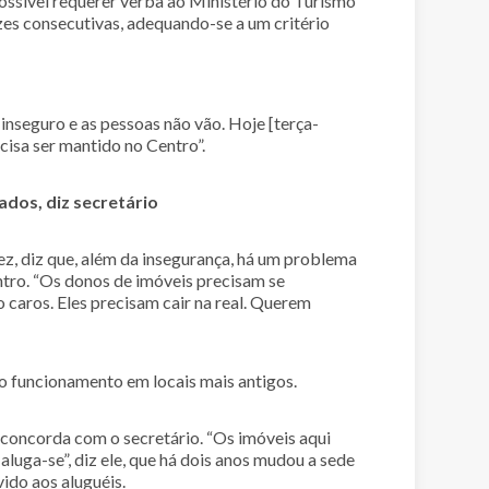
ossível requerer verba ao Ministério do Turismo
ezes consecutivas, adequando-se a um critério
a inseguro e as pessoas não vão. Hoje [terça-
ecisa ser mantido no Centro”.
dos, diz secretário
z, diz que, além da insegurança, há um problema
ro. “Os donos de imóveis precisam se
 caros. Eles precisam cair na real. Querem
o funcionamento em locais mais antigos.
, concorda com o secretário. “Os imóveis aqui
 aluga-se”, diz ele, que há dois anos mudou a sede
ido aos aluguéis.