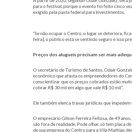
A partir de 2020, segundo Odair Gonzalez, será p
para o festival, porque o evento foi feito cinco v
exigido pela pasta federal para investimentos.
“Se não ocupar o Centro, o lugar se deteriora, fic
feira], o público está se sentindo seguro e isso pr
Preços dos alugueis precisam ser mais adequa
O secretário de Turismo de Santos, Odair Gonzale
econômico que afasta os empreendedores do Cent
conscientizar que os preços cobrados estão muito
cobrar R$ 30 mil em algo que vale R$ 10 mil”.
Ele também elenca travas jurídicas que impedem 
O empresário Gilson Ferreira Feitosa, de 49 anos
são fora de realidade. Pode olhar, só tem placa de
de sua empresa do Centro para a Vila Mathias dev