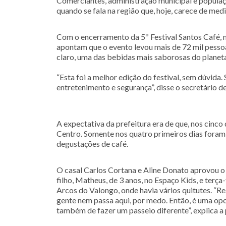
Comerciantes, administração municipal e popula
quando se fala na região que, hoje, carece de me
Com o encerramento da 5º Festival Santos Café, nest
apontam que o evento levou mais de 72 mil pessoas
claro, uma das bebidas mais saborosas do planeta
“Esta foi a melhor edição do festival, sem dúvida
entretenimento e segurança”, disse o secretário 
A expectativa da prefeitura era de que, nos cinco
Centro. Somente nos quatro primeiros dias foram ma
degustações de café.
O casal Carlos Cortana e Aline Donato aprovou o 
filho, Matheus, de 3 anos, no Espaço Kids, e terç
Arcos do Valongo, onde havia vários quitutes. “Re
gente nem passa aqui, por medo. Então, é uma opo
também de fazer um passeio diferente”, explica a 