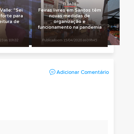
CIDADE
alle: "Sei
Feiras livres em Santos têm
forte para
novas medidas de
eitura de
organização e
funcionamento na pandemia
23 às 10h32
Publicado em
15/04/2020 às 09h45
Adicionar Comentário